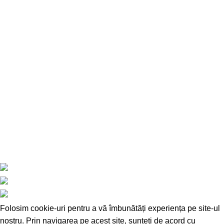
MAGAZIN Online
Despre noi
Contact
Facebook
Instagram
Youtube
Inregistrare/autentificare
Livrare
Politica de retur
Termeni si conditii de utilizare
Folosim cookie-uri pentru a vă îmbunătăți experiența pe site-ul
nostru. Prin navigarea pe acest site, sunteți de acord cu