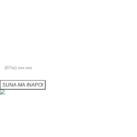
Aveti intrebari?
Lăsați numărul dvs. de telefon mobil și vă vom suna înapoi.
Numărul dvs. de telefon
Acasa