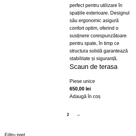
Scaun de terasa
Piese unice
650,00
lei
Adaugă în coș
1
2
→
Filtru pret